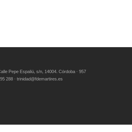
alle Pepe Espaliú, s/n, 14004. Córdoba · 957
95 288 · trinidad@fdemartires.es