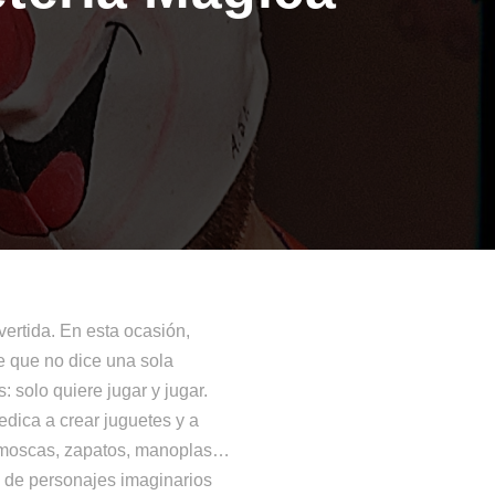
ertida. En esta ocasión,
e que no dice una sola
 solo quiere jugar y jugar.
edica a crear juguetes y a
tamoscas, zapatos, manoplas…
 de personajes imaginarios