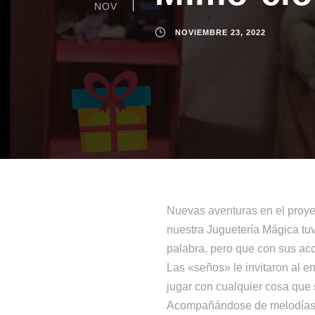
NOV
NOVIEMBRE 23, 2022
Nuevas aventuras en el proyec
nuestra Juguetería Mágica tuv
palabra, pero que con sus acc
Las «seños» le invitaron al e
jugar con cualquier cosa que
Acompañándose de melodías m