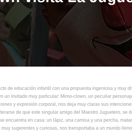
to de educación infantil con una propuesta ingeniosa y muy div
o un invitado muy particular: Mimo-clown, un peculiar personaj
iones y expresión corporal, nos deja muy claras sus intenciones:
nterarse de que este singular amigo del Maestro Juguetero, se d
 se encuentra en casa: un lápiz, una camisa y una percha, ma
uy sugerentes y curiosas, nos transportaba a un mundo lleno