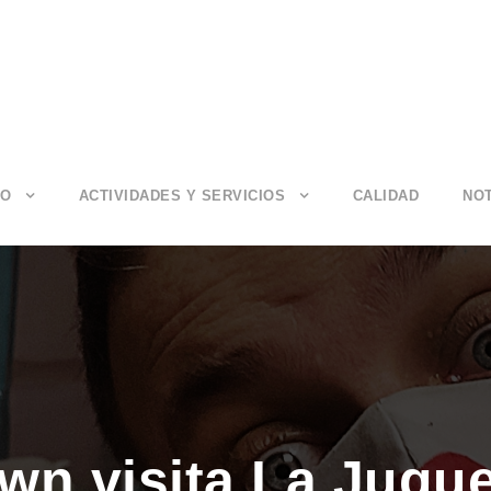
IO
ACTIVIDADES Y SERVICIOS
CALIDAD
NOT
wn visita La Jugue