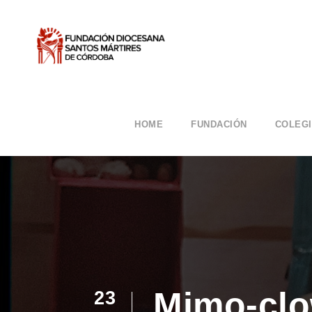
HOME
FUNDACIÓN
COLEG
Mimo-clo
23