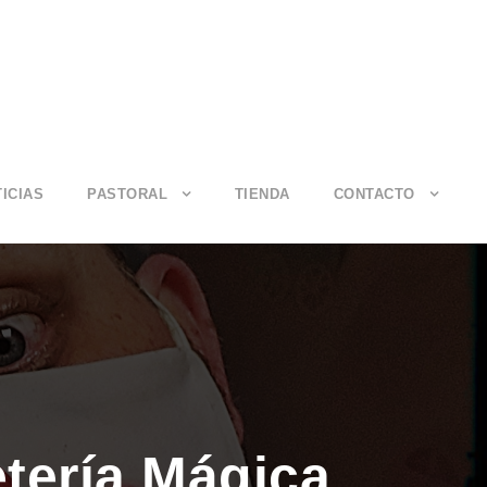
ICIAS
PASTORAL
TIENDA
CONTACTO
tería Mágica