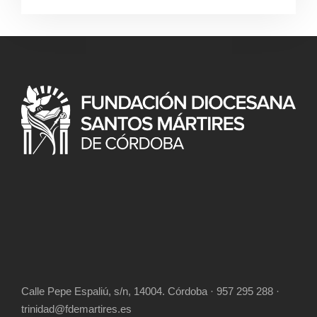
Calle Pepe Espaliú, s/n, 14004. Córdoba · 957 295 288 ·
trinidad@fdemartires.es