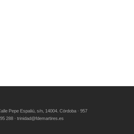
alle Pepe Espaliú, s/n, 14004. Córdoba · 957
95 288 · trinidad@fdemartires.es