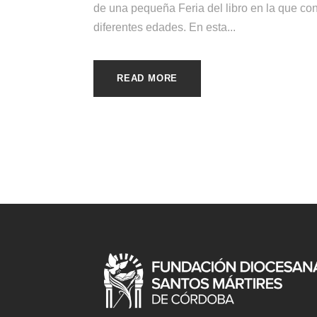
de una pequeña Feria del libro en la que co
diferentes edades. En esta...
READ MORE