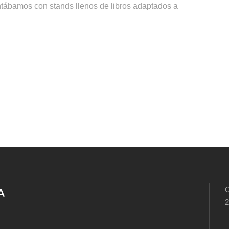
ntábamos con stands llenos de libros adaptados a
C
2