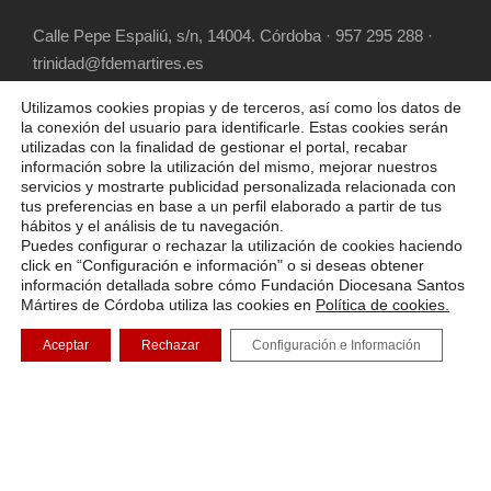
Calle Pepe Espaliú, s/n, 14004. Córdoba · 957 295 288 ·
trinidad@fdemartires.es
Utilizamos cookies propias y de terceros, así como los datos de
la conexión del usuario para identificarle. Estas cookies serán
utilizadas con la finalidad de gestionar el portal, recabar
información sobre la utilización del mismo, mejorar nuestros
servicios y mostrarte publicidad personalizada relacionada con
tus preferencias en base a un perfil elaborado a partir de tus
hábitos y el análisis de tu navegación.
COPYRIGHT 2025 FUNDACIÓN DIOCESANA
Puedes configurar o rechazar la utilización de cookies haciendo
SANTOS MÁRTIRES, ALL RIGHT RESERVED
click en “Configuración e información" o si deseas obtener
información detallada sobre cómo Fundación Diocesana Santos
POLÍTICA DE COOKIES
AVISO LEGAL
Mártires de Córdoba utiliza las cookies en
Política de cookies.
POLÍTICA DE PRIVACIDAD
Aceptar
Rechazar
Configuración e Información