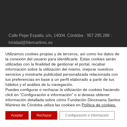
Calle Pepe Espaliú, s/n, 14004. Córdoba · 957 295 288 ·
trinidad@fdemartires.es
Utilizamos cookies propias y de terceros, así como los datos de
la conexión del usuario para identificarle. Estas cookies serán
utilizadas con la finalidad de gestionar el portal, recabar
información sobre la utilización del mismo, mejorar nuestros
servicios y mostrarte publicidad personalizada relacionada con
tus preferencias en base a un perfil elaborado a partir de tus
hábitos y el análisis de tu navegación.
COPYRIGHT 2025 FUNDACIÓN DIOCESANA
Puedes configurar o rechazar la utilización de cookies haciendo
SANTOS MÁRTIRES, ALL RIGHT RESERVED
click en “Configuración e información" o si deseas obtener
información detallada sobre cómo Fundación Diocesana Santos
POLÍTICA DE COOKIES
AVISO LEGAL
Mártires de Córdoba utiliza las cookies en
Política de cookies.
POLÍTICA DE PRIVACIDAD
Aceptar
Rechazar
Configuración e Información