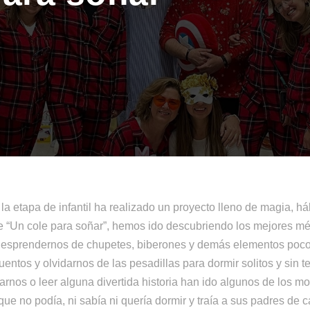
 la etapa de infantil ha realizado un proyecto lleno de magia, há
de “Un cole para soñar”, hemos ido descubriendo los mejores mé
 desprendernos de chupetes, biberones y demás elementos poc
entos y olvidarnos de las pesadillas para dormir solitos y sin t
arnos o leer alguna divertida historia han ido algunos de los m
 que no podía, ni sabía ni quería dormir y traía a sus padres de