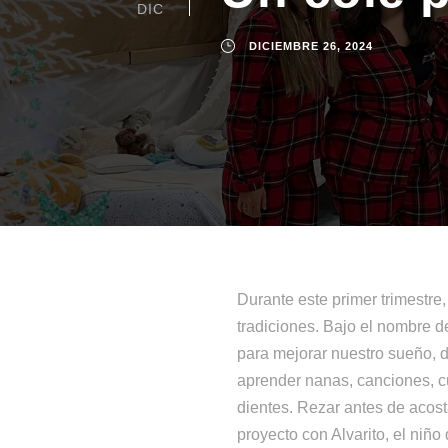
DIC
DICIEMBRE 26, 2024
Durante este primer trimestre,
tradiciones. Bajo el nombre 
para mejorar nuestro sueño,
aprender nanas, canciones, cu
dientes. Rezar antes de acost
proyecto con Alvarito, el niño