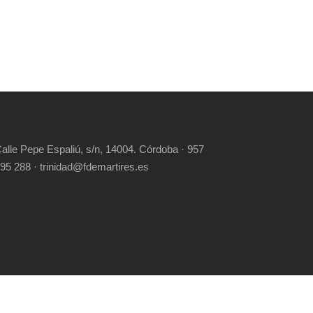
alle Pepe Espaliú, s/n, 14004. Córdoba · 957
95 288 · trinidad@fdemartires.es
RIGHT RESERVED