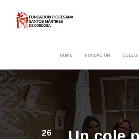
HOME
FUNDACIÓN
COLEG
Un cole 
26