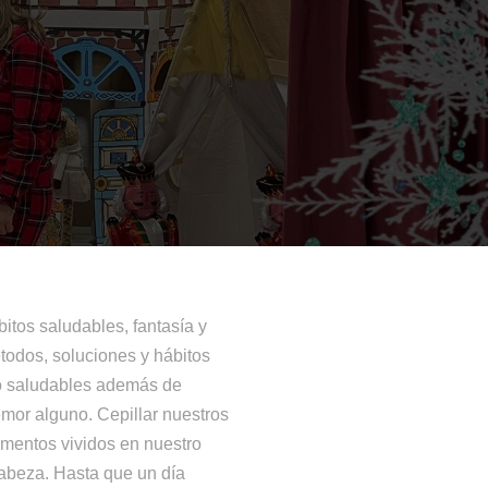
bitos saludables, fantasía y
todos, soluciones y hábitos
o saludables además de
emor alguno. Cepillar nuestros
omentos vividos en nuestro
 cabeza. Hasta que un día