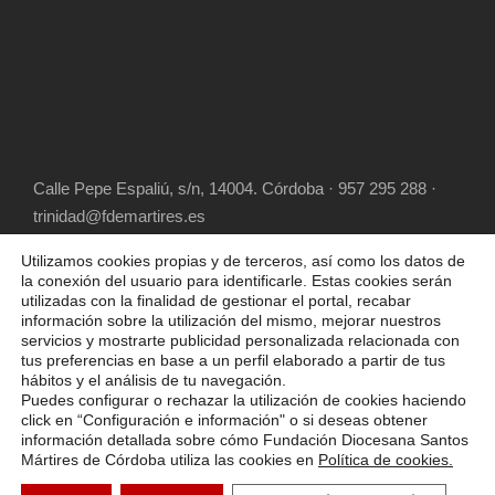
Calle Pepe Espaliú, s/n, 14004. Córdoba · 957 295 288 ·
trinidad@fdemartires.es
Utilizamos cookies propias y de terceros, así como los datos de
la conexión del usuario para identificarle. Estas cookies serán
utilizadas con la finalidad de gestionar el portal, recabar
información sobre la utilización del mismo, mejorar nuestros
servicios y mostrarte publicidad personalizada relacionada con
tus preferencias en base a un perfil elaborado a partir de tus
hábitos y el análisis de tu navegación.
COPYRIGHT 2025 FUNDACIÓN DIOCESANA
Puedes configurar o rechazar la utilización de cookies haciendo
SANTOS MÁRTIRES, ALL RIGHT RESERVED
click en “Configuración e información" o si deseas obtener
información detallada sobre cómo Fundación Diocesana Santos
POLÍTICA DE COOKIES
AVISO LEGAL
Mártires de Córdoba utiliza las cookies en
Política de cookies.
POLÍTICA DE PRIVACIDAD