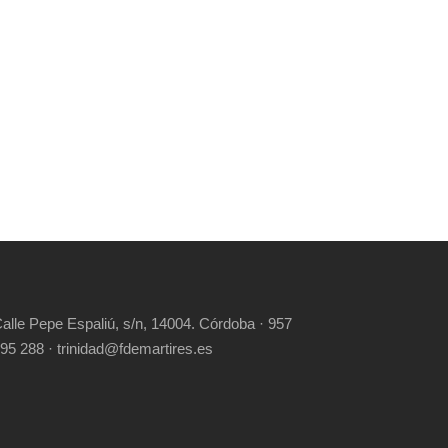
alle Pepe Espaliú, s/n, 14004. Córdoba · 957
95 288 · trinidad@fdemartires.es