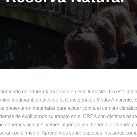
alumnado de TriniPark no cesan en este trimestre. En este int
 agentes medioambientales de la Consejería de Medio Ambiente, 
 presentaron materiales para actuar contra el cambio climático
además de explicarnos su trabajo en el CREA con distintas esp
o debemos actuar si vemos algún animal herido o derribado para
aborar con el medio. Aprendimos sobre especies invasoras comu