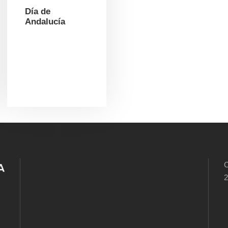
Día de
Andalucía
C
2