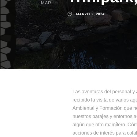
MAR
MARZO 2, 2024
Las aventuras del personal y 
recibido la visita de varios
Ambiental y Formación que nos
nuestros parajes y entornos 
algún que otro mamífero. Cóm
acciones de interés para col