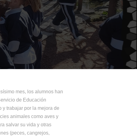
ensísimo mes, los alumnos han
Servicio de Educación
 y trabajar por la mejora de
ecies animales como aves y
 salvar su vida y otras
nes (peces, cangrejos,