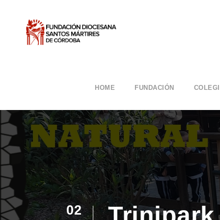
HOME
FUNDACIÓN
COLEG
Trinipark
02