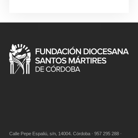
Calle Pepe Espaliú, s/n, 14004. Córdoba · 957 295 288 ·