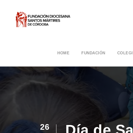
HOME
FUNDACIÓN
COLEG
Día de S
26