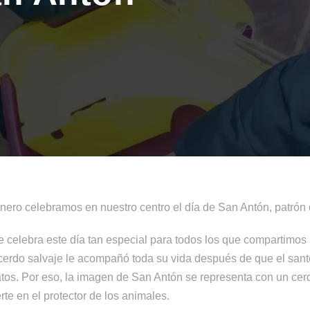
nero celebramos en nuestro centro el día de San Antón, patrón 
 celebra este día tan especial para todos los que compartimos 
erdo salvaje le acompañó toda su vida después de que el santo
batos. Por eso, la imagen de San Antón se representa con un ce
te en el protector de los animales.