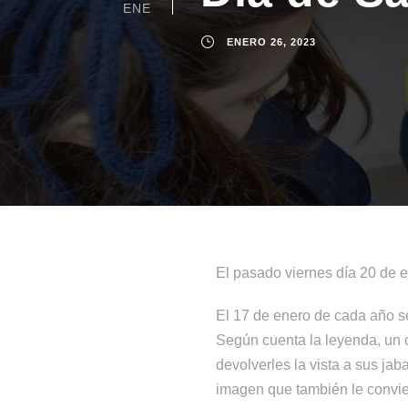
ENE
ENERO 26, 2023
El pasado viernes día 20 de e
El 17 de enero de cada año se
Según cuenta la leyenda, un c
devolverles la vista a sus ja
imagen que también le convier