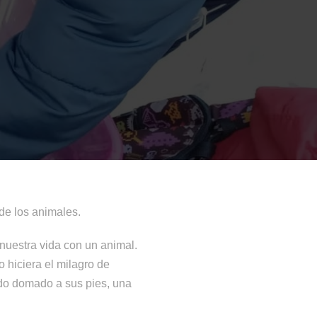
de los animales.
nuestra vida con un animal.
 hiciera el milagro de
rdo domado a sus pies, una