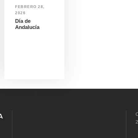
FEBRERO 28,
2026
Día de
Andalucía
C
2