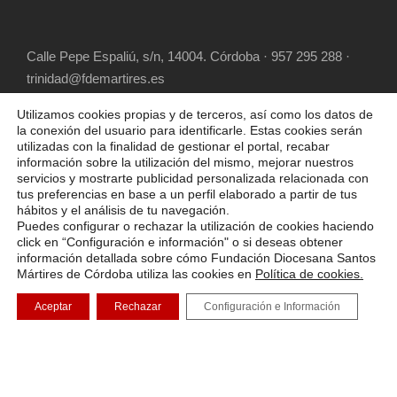
Calle Pepe Espaliú, s/n, 14004. Córdoba · 957 295 288 ·
trinidad@fdemartires.es
Utilizamos cookies propias y de terceros, así como los datos de
la conexión del usuario para identificarle. Estas cookies serán
utilizadas con la finalidad de gestionar el portal, recabar
información sobre la utilización del mismo, mejorar nuestros
servicios y mostrarte publicidad personalizada relacionada con
tus preferencias en base a un perfil elaborado a partir de tus
hábitos y el análisis de tu navegación.
COPYRIGHT 2025 FUNDACIÓN DIOCESANA
Puedes configurar o rechazar la utilización de cookies haciendo
SANTOS MÁRTIRES, ALL RIGHT RESERVED
click en “Configuración e información" o si deseas obtener
información detallada sobre cómo Fundación Diocesana Santos
POLÍTICA DE COOKIES
AVISO LEGAL
Mártires de Córdoba utiliza las cookies en
Política de cookies.
POLÍTICA DE PRIVACIDAD
Aceptar
Rechazar
Configuración e Información