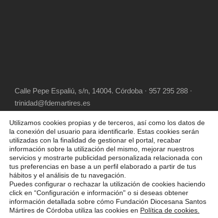
Calle Pepe Espaliú, s/n, 14004. Córdoba · 957 295 288 ·
trinidad@fdemartires.es
Utilizamos cookies propias y de terceros, así como los datos de
la conexión del usuario para identificarle. Estas cookies serán
utilizadas con la finalidad de gestionar el portal, recabar
información sobre la utilización del mismo, mejorar nuestros
servicios y mostrarte publicidad personalizada relacionada con
tus preferencias en base a un perfil elaborado a partir de tus
hábitos y el análisis de tu navegación.
COPYRIGHT 2025 FUNDACIÓN DIOCESANA
Puedes configurar o rechazar la utilización de cookies haciendo
SANTOS MÁRTIRES, ALL RIGHT RESERVED
click en “Configuración e información" o si deseas obtener
información detallada sobre cómo Fundación Diocesana Santos
POLÍTICA DE COOKIES
AVISO LEGAL
Mártires de Córdoba utiliza las cookies en
Política de cookies.