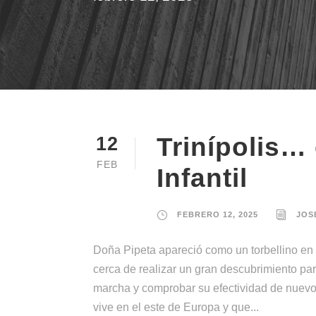
Trinípolis…
12
FEB
Infantil
FEBRERO 12, 2025
JOS
Doña Pipeta apareció como un torbellino en
cerca de realizar un gran descubrimiento par
marcha y comprobar su efectividad de nuevo r
vive en el este de Europa y que...