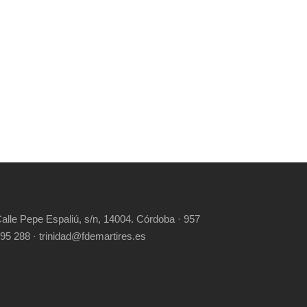
alle Pepe Espaliú, s/n, 14004. Córdoba · 957
95 288 · trinidad@fdemartires.es