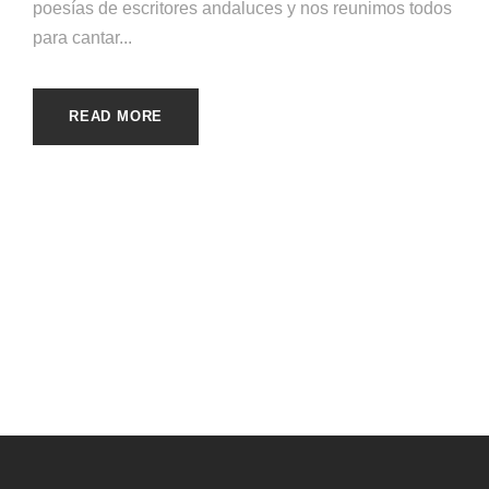
poesías de escritores andaluces y nos reunimos todos
para cantar...
READ MORE