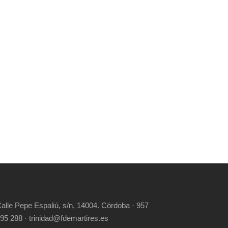
alle Pepe Espaliú, s/n, 14004. Córdoba · 957
95 288 · trinidad@fdemartires.es