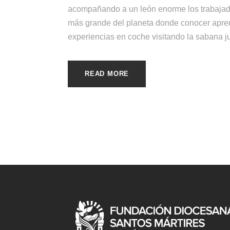
acompañando a un león enorme los trabajador
más grande del planeta donde conocer aprend
experiencias en coche visitando la sabana jun
READ MORE