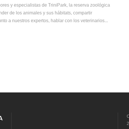
es y especialistas de TriniPark, la reserva zoológica
er de los animales y sus hábitats, compartir
to a nuestros expertos, hablar con los veterinarios...
C
2