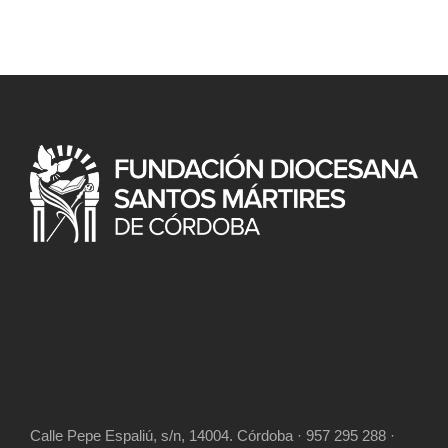
Calle Pepe Espaliú, s/n, 14004. Córdoba · 957 295 288 ·