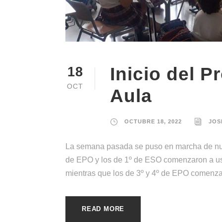
Inicio del P
18
OCT
Aula
OCTUBRE 18, 2022
JOS
La semana pasada se puso en marcha de nuev
de EPO y los de 1º de ESO comenzaron a usa
mientras que los de 3º y 4º de EPO comenzaro
READ MORE