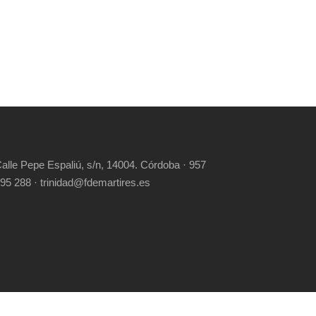
alle Pepe Espaliú, s/n, 14004. Córdoba · 957
95 288 · trinidad@fdemartires.es